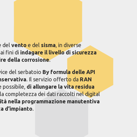
e del
vento
e del
sisma
, in diverse
i fini di
indagare il livello di sicurezza
ire della corrosione
.
rvice del serbatoio
By formula delle API
nservativa
. Il servizio offerto da
RAN
e possibile,
di allungare la vita residua
la completezza dei dati raccolti nel digital
ilità nella programmazione manutentiva
za d’impianto
.