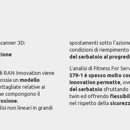
 scanner 3D:
spostamenti sotto l’azion
condizioni di riempimento a
zione
del serbatoio al progred
L’analisi di Fitness For Se
 di RAN Innovation viene
579-1 è spesso molto co
 ossia un
modello
Innovation permette
, ov
tagliate relative ai
del serbatoio
sfruttando 
che compongono il
twin ed offrendo
flessib
rrosione
.
nel rispetto della
sicurez
isi non lineari in grandi