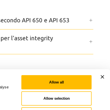
secondo API 650 e API 653
er l’asset integrity
Allow all
alyse
Linkedin
Allow selection
Via della Piramide Cestia, 1c, Roma,
RM 00153, IT