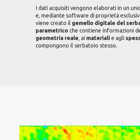
I dati acquisiti vengono elaborati in un un
e, mediante software di proprietà esclusi
viene creato il
gemello digitale del serb
parametrico
che contiene informazioni det
geometria reale
, ai
materiali
e agli
spes
compongono il serbatoio stesso.