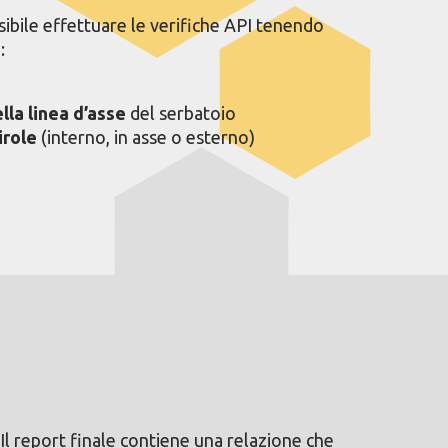
sibile effettuare le verifiche API tenendo
:
lla linea d’asse
del serbatoio
irole
(interno, in asse o esterno)
Il report finale contiene una relazione che