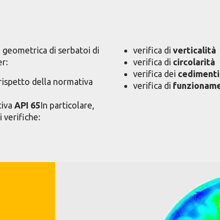
a geometrica di serbatoi di
verifica di
verticalità
er:
verifica di
circolarità
verifica dei
cedimenti
rispetto della normativa
verifica di
funzioname
tiva
API 65
In particolare,
 verifiche: