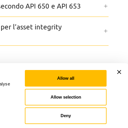
secondo API 650 e API 653
er l’asset integrity
Allow all
alyse
Linkedin
Allow selection
Via della Piramide Cestia, 1c, Roma,
RM 00153, IT
Deny
06 5014579